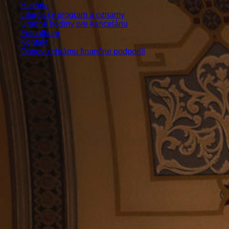
História
Liturgický program a oznamy
Uradné hodiny pre kanceláriu
Fotoalbum
Kontakt
Obnovu chrámu finančne podporili