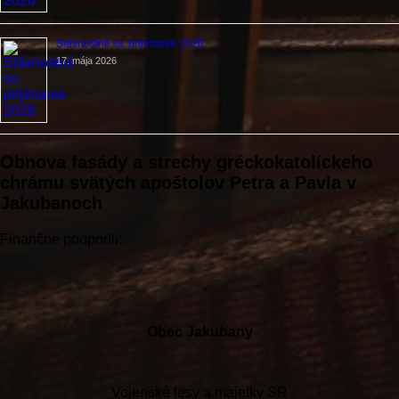
Slávnostné sv. prijímanie 2026
17. mája 2026
Obnova fasády a strechy gréckokatolíckeho
chrámu svätých apoštolov Petra a Pavla v
Jakubanoch
Finančne podporili:
Obec Jakubany
Vojenské lesy a majetky SR