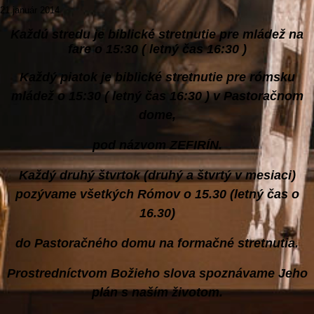
21.január 2014
Každú stredu je biblické stretnutie pre mládež na
fare o 15:30 ( letný čas 16:30 )
Každý piatok je biblické stretnutie pre rómsku
mládež o 15:30 ( letný čas 16:30 ) v Pastoračnom
dome,
pod názvom ZEFIRÍN.
Každý druhý štvrtok (druhý a štvrtý v mesiaci)
pozývame všetkých Rómov o 1
5.30 (letný čas o
16.30)
do Pastoračného domu na formačné stretnutia.
Prostredníctvom Božieho slova spoznávame Jeho
plán s naším životom.