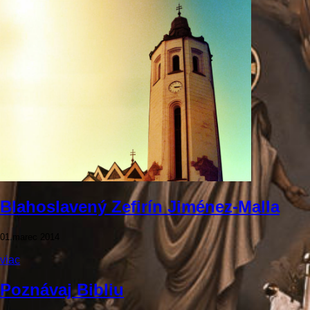
Blahoslavený Zefirín Jiménez-Malla
01.marec 2014
viac
Poznávaj Bibliu