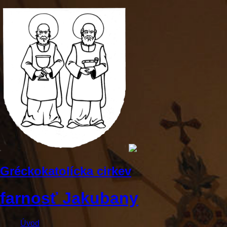
Gréckokatolícka cirkev
farnosť Jakubany
Úvod