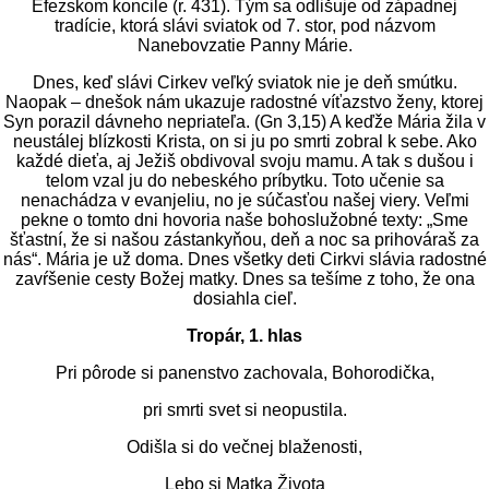
Efezskom koncile (r. 431). Tým sa odlišuje od západnej
tradície, ktorá slávi sviatok od 7. stor, pod názvom
Nanebovzatie Panny Márie.
Dnes, keď slávi Cirkev veľký sviatok nie je deň smútku.
Naopak – dnešok nám ukazuje radostné víťazstvo ženy, ktorej
Syn porazil dávneho nepriateľa. (Gn 3,15) A keďže Mária žila v
neustálej blízkosti Krista, on si ju po smrti zobral k sebe. Ako
každé dieťa, aj Ježiš obdivoval svoju mamu. A tak s dušou i
telom vzal ju do nebeského príbytku. Toto učenie sa
nenachádza v evanjeliu, no je súčasťou našej viery. Veľmi
pekne o tomto dni hovoria naše bohoslužobné texty: „Sme
šťastní, že si našou zástankyňou, deň a noc sa prihováraš za
nás“. Mária je už doma. Dnes všetky deti Cirkvi slávia radostné
zavŕšenie cesty Božej matky. Dnes sa tešíme z toho, že ona
dosiahla cieľ.
Tropár, 1. hlas
Pri pôrode si panenstvo zachovala, Bohorodička,
pri smrti svet si neopustila.
Odišla si do večnej blaženosti,
Lebo si Matka Života