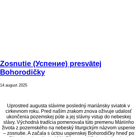
Zosnutie (Успениe) presvätej
Bohorodičky
14.august 2025
Uprostred augusta slávime posledný mariánsky sviatok v
cirkevnom roku. Pred naším zrakom znova oživuje udalosť
ukončenia pozemskej púte a jej slávny vstup do nebeskej
slávy. Východná tradícia pomenovala túto premenu Máriinho
života z pozemského na nebeský liturgickým názvom uspenie
– zosnutie. A začala s úctou uspenskej Bohorodičky hneď po