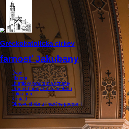
Gréckokatolícka cirkev
farnosť Jakubany
Úvod
História
Liturgický program a oznamy
Uradné hodiny pre kanceláriu
Fotoalbum
Kontakt
Obnovu chrámu finančne podporili